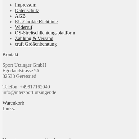
Optionen
Impressum
können
Datenschutz
auf
AGB
der
EU-Cookie Richtlinie
Produktseite
Widerruf
gewählt
OS-Streitschlichtungsplattform
werden
Zahlung & Versand
craft Größenberatung
Kontakt
Sport Utzinger GmbH
Egerlandstrasse 56
82538 Geretsried
Telefon: +49817162040
info@intersport-utzinger.de
Warenkorb
Links: