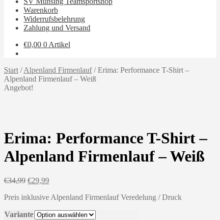
SV Münsing Teamsportshop
Warenkorb
Widerrufsbelehrung
Zahlung und Versand
€
0,00
0 Artikel
Start
/
Alpenland Firmenlauf
/
Erima: Performance T-Shirt –
Alpenland Firmenlauf – Weiß
Angebot!
Erima: Performance T-Shirt –
Alpenland Firmenlauf – Weiß
Ursprünglicher
Aktueller
€
34,99
€
29,99
Preis
Preis
Preis inklusive Alpenland Firmenlauf Veredelung / Druck
war:
ist:
€34,99
€29,99.
Variante