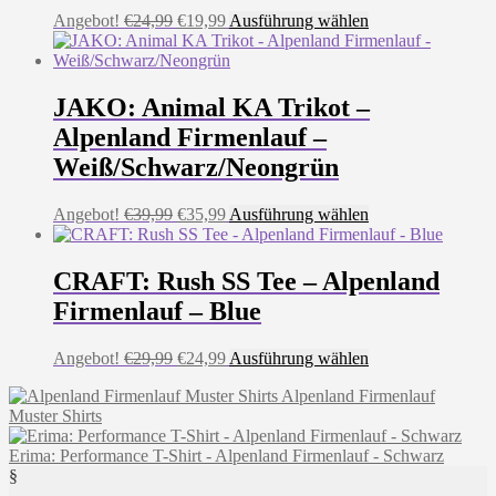
Ursprünglicher
Aktueller
Dieses
Angebot!
€
24,99
€
19,99
Ausführung wählen
Preis
Preis
Produkt
war:
ist:
weist
€24,99
€19,99.
mehrere
Varianten
JAKO: Animal KA Trikot –
auf.
Alpenland Firmenlauf –
Die
Optionen
Weiß/Schwarz/Neongrün
können
auf
Ursprünglicher
Aktueller
Dieses
Angebot!
€
39,99
€
35,99
Ausführung wählen
der
Preis
Preis
Produkt
Produktseite
war:
ist:
weist
gewählt
€39,99
€35,99.
mehrere
CRAFT: Rush SS Tee – Alpenland
werden
Varianten
Firmenlauf – Blue
auf.
Die
Optionen
Ursprünglicher
Aktueller
Dieses
Angebot!
€
29,99
€
24,99
Ausführung wählen
können
Preis
Preis
Produkt
auf
Alpenland Firmenlauf
war:
ist:
weist
der
Muster Shirts
€29,99
€24,99.
mehrere
Produktseite
Varianten
gewählt
Erima: Performance T-Shirt - Alpenland Firmenlauf - Schwarz
auf.
werden
§
Die