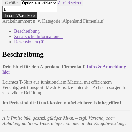
Größe
Zurücksetzen
Erima:
Performance
In den Warenkorb
T-
Artikelnummer:
n. v.
Kategorie:
Alpenland Firmenlauf
Shirt
-
Beschreibung
Alpenland
Zusätzliche Informationen
Firmenlauf
Rezensionen (0)
-
Weiß
Beschreibung
Menge
Dein Shirt für den Alpenland Firmenlauf.
Infos & Anmeldung
hier
Leichtes T-Shirt aus funktionellem Material mit effizientem
Feuchtigkeitstransport. Mesh-Einsätze unter den Achseln sorgen für
zusätzliche Belüftung.
Im Preis sind die Druckkosten natürlich bereits inbegriffen!
Alle Preise inkl. gesetzl. gültiger Mwst. – zzgl. Versand, oder
Abholung im Shop. Weitere Informationen in der Kaufabwicklung.