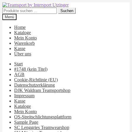
Zur
Zum
Navigation
Inhalt
Suchen
Suchen
springen
springen
nach:
Menü
Home
Kataloge
Mein Konto
Warenkorb
Kasse
Über uns
Start
#1748 (kein Titel)
AGB
Cookie-Richtlinie (EU)
Datenschutzerklärung
DJK Waldram Teamsportshop
Impressum
Kasse
Kataloge
Mein Konto
OS-Streitschlichtungsplattform
Sample Page
SC Lenggries Teamwearshop