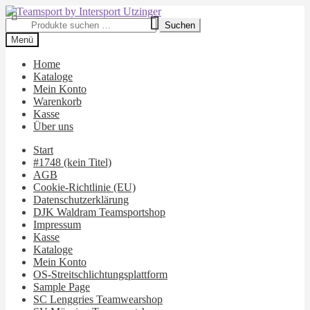
Zur
Zum
Navigation
Inhalt
Suchen
Suchen
springen
springen
nach:
Menü
Home
Kataloge
Mein Konto
Warenkorb
Kasse
Über uns
Start
#1748 (kein Titel)
AGB
Cookie-Richtlinie (EU)
Datenschutzerklärung
DJK Waldram Teamsportshop
Impressum
Kasse
Kataloge
Mein Konto
OS-Streitschlichtungsplattform
Sample Page
SC Lenggries Teamwearshop