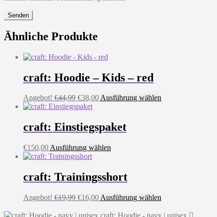
Ähnliche Produkte
craft: Hoodie – Kids – red
Ursprünglicher
Aktueller
Dieses
Angebot!
€
44,99
€
38,00
Ausführung wählen
Preis
Preis
Produkt
war:
ist:
weist
€44,99
€38,00.
mehrere
craft: Einstiegspaket
Varianten
auf.
Dieses
€
150,00
Ausführung wählen
Die
Produkt
Optionen
weist
können
mehrere
craft: Trainingsshort
auf
Varianten
der
auf.
Produktseite
Ursprünglicher
Aktueller
Dieses
Angebot!
€
19,99
€
16,00
Ausführung wählen
Die
gewählt
Preis
Preis
Produkt
Optionen
werden
war:
ist:
weist
craft: Hoodie - navy | unisex
können