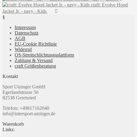
€19,99
€16,00.
mehrere
craft: Evolve Hood
auf
Varianten
der
Jacket Jr. - navy - Kids
auf.
Produktseite
§
Die
gewählt
Optionen
Impressum
werden
können
Datenschutz
auf
AGB
der
EU-Cookie Richtlinie
Produktseite
Widerruf
gewählt
OS-Streitschlichtungsplattform
werden
Zahlung & Versand
craft Größenberatung
Kontakt
Sport Utzinger GmbH
Egerlandstrasse 56
82538 Geretsried
Telefon: +49817162040
info@intersport-utzinger.de
Warenkorb
Links: