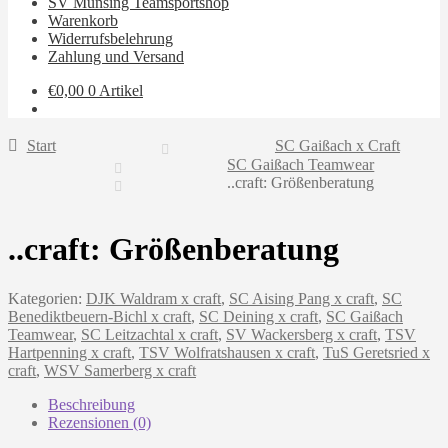
SV Münsing Teamsportshop
Warenkorb
Widerrufsbelehrung
Zahlung und Versand
€
0,00
0 Artikel
Start
SC Gaißach x Craft
SC Gaißach Teamwear
..craft: Größenberatung
..craft: Größenberatung
Kategorien:
DJK Waldram x craft
,
SC Aising Pang x craft
,
SC
Benediktbeuern-Bichl x craft
,
SC Deining x craft
,
SC Gaißach
Teamwear
,
SC Leitzachtal x craft
,
SV Wackersberg x craft
,
TSV
Hartpenning x craft
,
TSV Wolfratshausen x craft
,
TuS Geretsried x
craft
,
WSV Samerberg x craft
Beschreibung
Rezensionen (0)