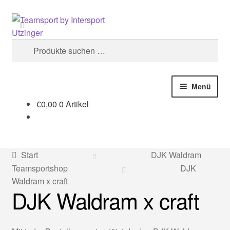
Zur
Zum
Suchen
Navigation
Inhalt
springen
springen
Suchen
nach:
Menü
€
0,00
0 Artikel
Start
#1748 (kein Titel)
Start
DJK Waldram
AGB
Teamsportshop
DJK
Waldram x craft
DJK Waldram x craft
Cookie-Richtlinie (EU)
Datenschutzerklärung