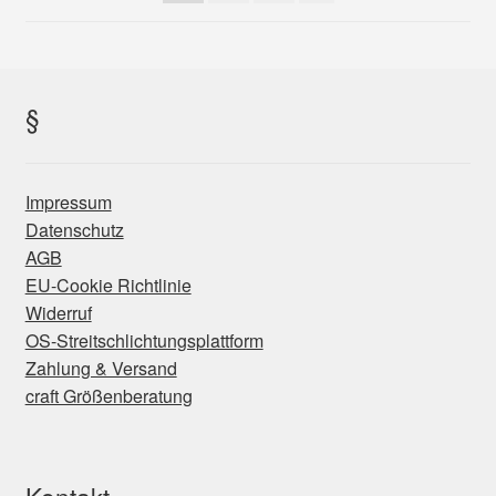
auf
der
Produktseite
gewählt
§
werden
Impressum
Datenschutz
AGB
EU-Cookie Richtlinie
Widerruf
OS-Streitschlichtungsplattform
Zahlung & Versand
craft Größenberatung
Kontakt