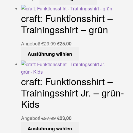
Produkt
können
weist
auf
craft: Funktionsshirt –
mehrere
der
Varianten
Trainingsshirt – grün
Produktseite
auf.
gewählt
Die
werden
Ursprünglicher
Aktueller
Angebot!
€
29,99
€
25,00
Optionen
Preis
Preis
Dieses
Ausführung wählen
können
war:
ist:
Produkt
auf
€29,99
€25,00.
weist
der
mehrere
Produktseite
craft: Funktionsshirt –
Varianten
gewählt
auf.
Trainingsshirt Jr. – grün-
werden
Die
Kids
Optionen
können
auf
Ursprünglicher
Aktueller
Angebot!
€
27,99
€
23,00
der
Preis
Preis
Dieses
Ausführung wählen
Produktseite
war:
ist:
Produkt