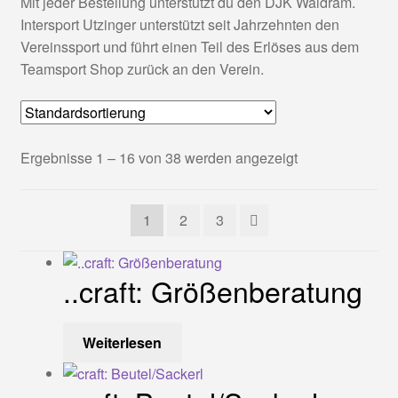
Mit jeder Bestellung unterstützt du den DJK Waldram.
Intersport Utzinger unterstützt seit Jahrzehnten den
DJK Waldram Teamsportshop
Vereinssport und führt einen Teil des Erlöses aus dem
Teamsport Shop zurück an den Verein.
Impressum
Kasse
Ergebnisse 1 – 16 von 38 werden angezeigt
Kataloge
Mein Konto
1
2
3
OS-Streitschlichtungsplattform
..craft: Größenberatung
Sample Page
Weiterlesen
SC Lenggries Teamwearshop