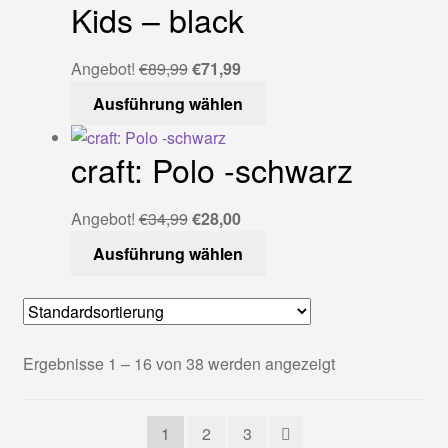
der
Varianten
Kids – black
Produktseite
auf.
gewählt
Die
Ursprünglicher
Aktueller
Angebot!
€
89,99
€
71,99
werden
Optionen
Preis
Preis
Dieses
Ausführung wählen
können
war:
ist:
Produkt
auf
€89,99
€71,99.
weist
der
craft: Polo -schwarz
mehrere
Produktseite
Varianten
gewählt
auf.
Ursprünglicher
Aktueller
Angebot!
€
34,99
€
28,00
werden
Die
Preis
Preis
Dieses
Ausführung wählen
Optionen
war:
ist:
Produkt
können
€34,99
€28,00.
weist
auf
mehrere
der
Varianten
Ergebnisse 1 – 16 von 38 werden angezeigt
Produktseite
auf.
gewählt
Die
werden
Optionen
1
2
3
können