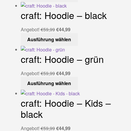
gewählt
€27,99
€23,00.
weist
craft: Hoodie – black
werden
mehrere
Varianten
auf.
Ursprünglicher
Aktueller
Angebot!
€
59,99
€
44,99
Die
Preis
Preis
Dieses
Ausführung wählen
Optionen
war:
ist:
Produkt
können
€59,99
€44,99.
weist
craft: Hoodie – grün
auf
mehrere
der
Varianten
Produktseite
auf.
Ursprünglicher
Aktueller
Angebot!
€
59,99
€
44,99
gewählt
Die
Preis
Preis
Dieses
Ausführung wählen
werden
Optionen
war:
ist:
Produkt
können
€59,99
€44,99.
weist
craft: Hoodie – Kids –
auf
mehrere
der
Varianten
black
Produktseite
auf.
gewählt
Die
Ursprünglicher
Aktueller
Angebot!
€
59,99
€
44,99