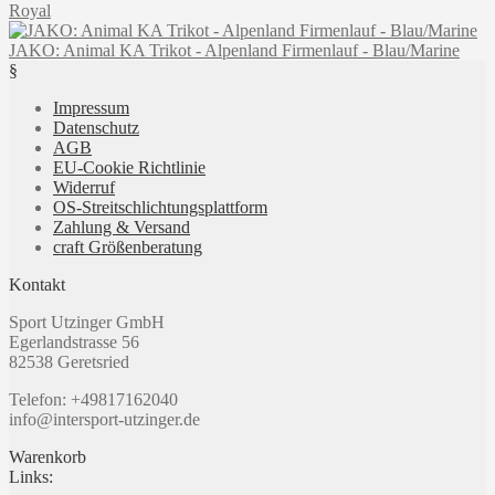
werden
Royal
auf.
Die
JAKO: Animal KA Trikot - Alpenland Firmenlauf - Blau/Marine
Optionen
§
können
auf
Impressum
der
Datenschutz
Produktseite
AGB
gewählt
EU-Cookie Richtlinie
werden
Widerruf
OS-Streitschlichtungsplattform
Zahlung & Versand
craft Größenberatung
Kontakt
Sport Utzinger GmbH
Egerlandstrasse 56
82538 Geretsried
Telefon: +49817162040
info@intersport-utzinger.de
Warenkorb
Links: