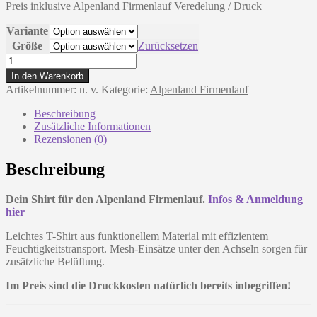
Preis inklusive Alpenland Firmenlauf Veredelung / Druck
war:
ist:
€24,99
€19,99.
Variante
Größe
Zurücksetzen
Erima:
Funktions
In den Warenkorb
Teamsport
Artikelnummer:
n. v.
Kategorie:
Alpenland Firmenlauf
T-
Shirt
Beschreibung
-
Zusätzliche Informationen
Alpenland
Rezensionen (0)
Firmenlauf
-
Beschreibung
Weiß
Menge
Dein Shirt für den Alpenland Firmenlauf.
Infos & Anmeldung
hier
Leichtes T-Shirt aus funktionellem Material mit effizientem
Feuchtigkeitstransport. Mesh-Einsätze unter den Achseln sorgen für
zusätzliche Belüftung.
Im Preis sind die Druckkosten natürlich bereits inbegriffen!