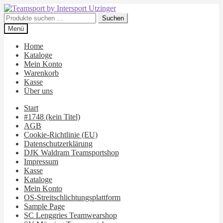
Zur
Zum
Navigation
Inhalt
Suchen
Suchen
springen
springen
nach:
Menü
Home
Kataloge
Mein Konto
Warenkorb
Kasse
Über uns
Start
#1748 (kein Titel)
AGB
Cookie-Richtlinie (EU)
Datenschutzerklärung
DJK Waldram Teamsportshop
Impressum
Kasse
Kataloge
Mein Konto
OS-Streitschlichtungsplattform
Sample Page
SC Lenggries Teamwearshop