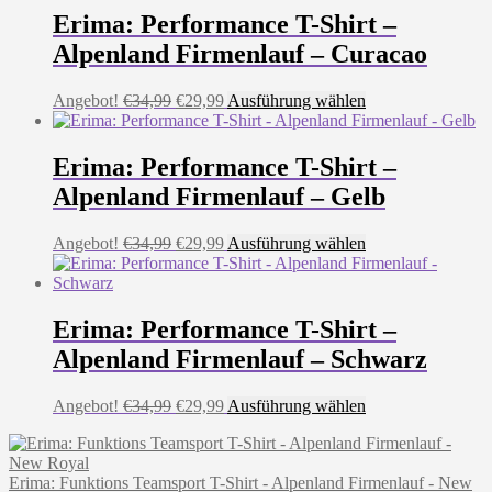
Erima: Performance T-Shirt –
Alpenland Firmenlauf – Curacao
Ursprünglicher
Aktueller
Dieses
Angebot!
€
34,99
€
29,99
Ausführung wählen
Preis
Preis
Produkt
war:
ist:
weist
€34,99
€29,99.
mehrere
Erima: Performance T-Shirt –
Varianten
Alpenland Firmenlauf – Gelb
auf.
Die
Optionen
Ursprünglicher
Aktueller
Dieses
Angebot!
€
34,99
€
29,99
Ausführung wählen
können
Preis
Preis
Produkt
auf
war:
ist:
weist
der
€34,99
€29,99.
mehrere
Produktseite
Varianten
Erima: Performance T-Shirt –
gewählt
auf.
Alpenland Firmenlauf – Schwarz
werden
Die
Optionen
können
Ursprünglicher
Aktueller
Dieses
Angebot!
€
34,99
€
29,99
Ausführung wählen
auf
Preis
Preis
Produkt
der
war:
ist:
weist
Produktseite
€34,99
€29,99.
mehrere
gewählt
Erima: Funktions Teamsport T-Shirt - Alpenland Firmenlauf - New
Varianten