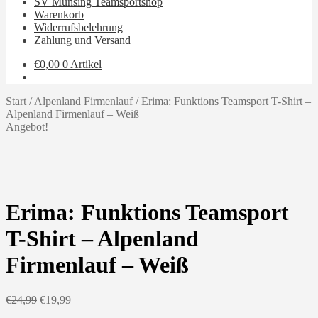
SV Münsing Teamsportshop
Warenkorb
Widerrufsbelehrung
Zahlung und Versand
€
0,00
0 Artikel
Start
/
Alpenland Firmenlauf
/
Erima: Funktions Teamsport T-Shirt –
Alpenland Firmenlauf – Weiß
Angebot!
Erima: Funktions Teamsport
T-Shirt – Alpenland
Firmenlauf – Weiß
Ursprünglicher
Aktueller
€
24,99
€
19,99
Preis
Preis