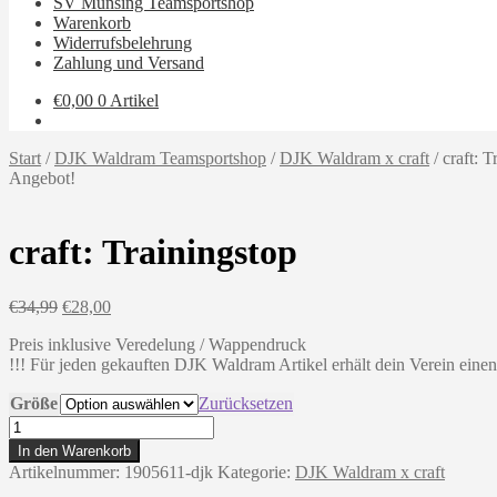
SV Münsing Teamsportshop
Warenkorb
Widerrufsbelehrung
Zahlung und Versand
€
0,00
0 Artikel
Start
/
DJK Waldram Teamsportshop
/
DJK Waldram x craft
/
craft: T
Angebot!
craft: Trainingstop
Ursprünglicher
Aktueller
€
34,99
€
28,00
Preis
Preis
Preis inklusive Veredelung / Wappendruck
war:
ist:
!!! Für jeden gekauften DJK Waldram Artikel erhält dein Verein einen
€34,99
€28,00.
Größe
Zurücksetzen
craft:
Trainingstop
In den Warenkorb
Menge
Artikelnummer:
1905611-djk
Kategorie:
DJK Waldram x craft