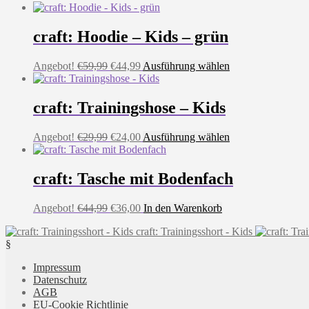
craft: Hoodie – Kids – grün
Ursprünglicher
Aktueller
Dieses
Angebot!
€
59,99
€
44,99
Ausführung wählen
Preis
Preis
Produkt
war:
ist:
weist
€59,99
€44,99.
mehrere
craft: Trainingshose – Kids
Varianten
auf.
Ursprünglicher
Aktueller
Dieses
Angebot!
€
29,99
€
24,00
Ausführung wählen
Die
Preis
Preis
Produkt
Optionen
war:
ist:
weist
können
€29,99
€24,00.
mehrere
craft: Tasche mit Bodenfach
auf
Varianten
der
auf.
Produktseite
Ursprünglicher
Aktueller
Angebot!
€
44,99
€
36,00
In den Warenkorb
Die
gewählt
Preis
Preis
Optionen
werden
craft: Trainingsshort - Kids
war:
ist:
können
§
€44,99
€36,00.
auf
der
Impressum
Produktseite
Datenschutz
gewählt
AGB
werden
EU-Cookie Richtlinie