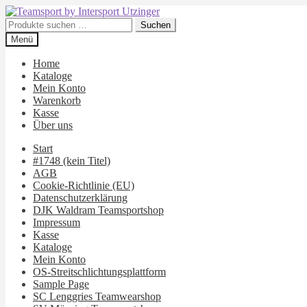
Zur
Zum
Navigation
Inhalt
Suchen
Suchen
springen
springen
nach:
Menü
Home
Kataloge
Mein Konto
Warenkorb
Kasse
Über uns
Start
#1748 (kein Titel)
AGB
Cookie-Richtlinie (EU)
Datenschutzerklärung
DJK Waldram Teamsportshop
Impressum
Kasse
Kataloge
Mein Konto
OS-Streitschlichtungsplattform
Sample Page
SC Lenggries Teamwearshop