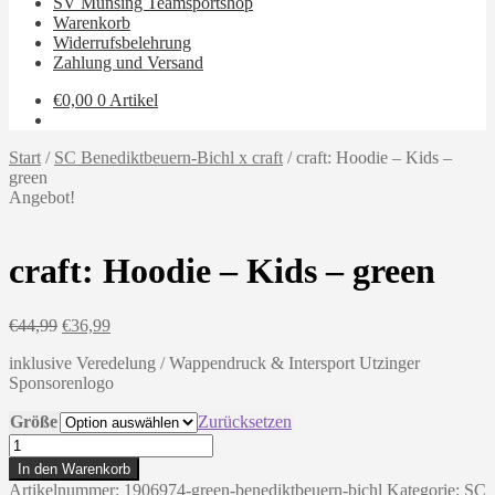
SV Münsing Teamsportshop
Warenkorb
Widerrufsbelehrung
Zahlung und Versand
€
0,00
0 Artikel
Start
/
SC Benediktbeuern-Bichl x craft
/
craft: Hoodie – Kids –
green
Angebot!
craft: Hoodie – Kids – green
Ursprünglicher
Aktueller
€
44,99
€
36,99
Preis
Preis
inklusive Veredelung / Wappendruck & Intersport Utzinger
war:
ist:
Sponsorenlogo
€44,99
€36,99.
Größe
Zurücksetzen
craft:
Hoodie
In den Warenkorb
-
Artikelnummer:
1906974-green-benediktbeuern-bichl
Kategorie:
SC