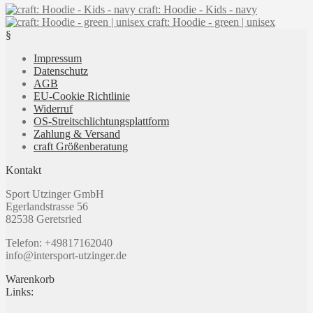
Optionen
werden
craft: Hoodie - Kids - navy
war:
ist:
weist
können
craft: Hoodie - green | unisex
€89,99
€71,99.
mehrere
auf
§
Varianten
der
auf.
Produktseite
Impressum
Die
gewählt
Datenschutz
Optionen
werden
AGB
können
EU-Cookie Richtlinie
auf
Widerruf
der
OS-Streitschlichtungsplattform
Produktseite
Zahlung & Versand
gewählt
craft Größenberatung
werden
Kontakt
Sport Utzinger GmbH
Egerlandstrasse 56
82538 Geretsried
Telefon: +49817162040
info@intersport-utzinger.de
Warenkorb
Links: