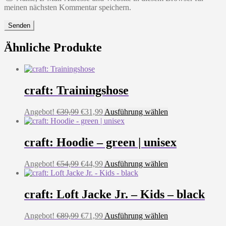
meinen nächsten Kommentar speichern.
Ähnliche Produkte
craft: Trainingshose
Ursprünglicher
Aktueller
Dieses
Angebot!
€
39,99
€
31,99
Ausführung wählen
Preis
Preis
Produkt
war:
ist:
weist
€39,99
€31,99.
mehrere
craft: Hoodie – green | unisex
Varianten
auf.
Ursprünglicher
Aktueller
Dieses
Angebot!
€
54,99
€
44,99
Ausführung wählen
Die
Preis
Preis
Produkt
Optionen
war:
ist:
weist
können
€54,99
€44,99.
mehrere
craft: Loft Jacke Jr. – Kids – black
auf
Varianten
der
auf.
Produktseite
Ursprünglicher
Aktueller
Dieses
Angebot!
€
89,99
€
71,99
Ausführung wählen
Die
gewählt
Preis
Preis
Produkt