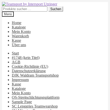
Zur
Zum
Navigation
Inhalt
Suchen
Suchen
springen
springen
nach:
Menü
Home
Kataloge
Mein Konto
Warenkorb
Kasse
Über uns
Start
#1748 (kein Titel)
AGB
Cookie-Richtlinie (EU)
Datenschutzerklärung
DJK Waldram Teamsportshop
Impressum
Kasse
Kataloge
Mein Konto
OS-Streitschlichtungsplattform
Sample Page
SC Lenggries Teamwearshop