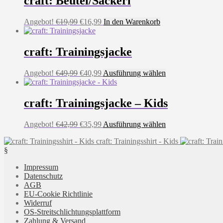
craft: Beutel/Sackerl
Ursprünglicher
Aktueller
Angebot!
€
19,99
€
16,99
In den Warenkorb
Preis
Preis
war:
ist:
€19,99
€16,99.
craft: Trainingsjacke
Ursprünglicher
Aktueller
Dieses
Angebot!
€
49,99
€
40,99
Ausführung wählen
Preis
Preis
Produkt
war:
ist:
weist
€49,99
€40,99.
mehrere
craft: Trainingsjacke – Kids
Varianten
auf.
Ursprünglicher
Aktueller
Dieses
Angebot!
€
42,99
€
35,99
Ausführung wählen
Die
Preis
Preis
Produkt
Optionen
craft: Trainingsshirt - Kids
war:
ist:
weist
können
§
€42,99
€35,99.
mehrere
auf
Varianten
der
Impressum
auf.
Produktseite
Datenschutz
Die
gewählt
AGB
Optionen
werden
EU-Cookie Richtlinie
können
Widerruf
auf
OS-Streitschlichtungsplattform
der
Zahlung & Versand
Produktseite