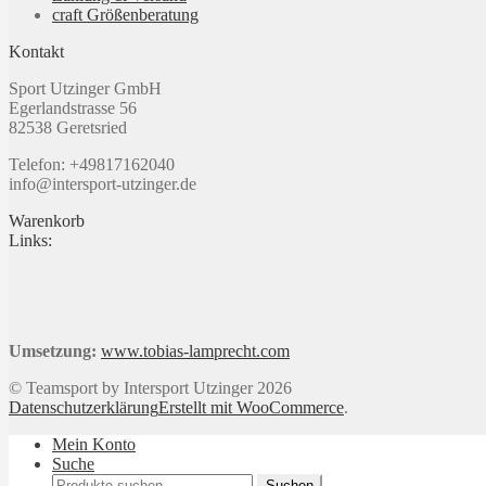
craft Größenberatung
gewählt
werden
Kontakt
Sport Utzinger GmbH
Egerlandstrasse 56
82538 Geretsried
Telefon: +49817162040
info@intersport-utzinger.de
Warenkorb
Links:
Umsetzung:
www.tobias-lamprecht.com
© Teamsport by Intersport Utzinger 2026
Datenschutzerklärung
Erstellt mit WooCommerce
.
Mein Konto
Suche
Suchen
Suchen