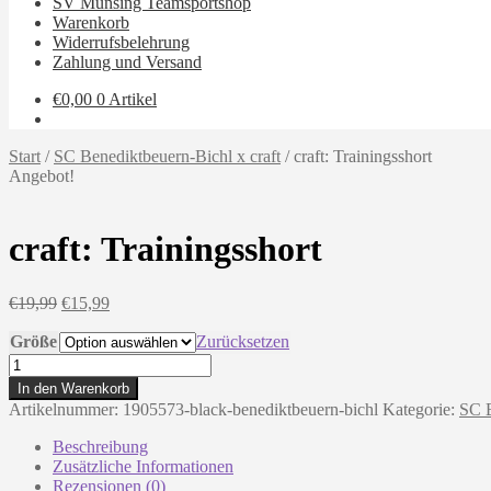
SV Münsing Teamsportshop
Warenkorb
Widerrufsbelehrung
Zahlung und Versand
€
0,00
0 Artikel
Start
/
SC Benediktbeuern-Bichl x craft
/
craft: Trainingsshort
Angebot!
craft: Trainingsshort
Ursprünglicher
Aktueller
€
19,99
€
15,99
Preis
Preis
Größe
war:
ist:
Zurücksetzen
€19,99
€15,99.
craft:
Trainingsshort
In den Warenkorb
Menge
Artikelnummer:
1905573-black-benediktbeuern-bichl
Kategorie:
SC B
Beschreibung
Zusätzliche Informationen
Rezensionen (0)