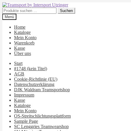
Zur
Zum
Navigation
Inhalt
Suchen
Suchen
springen
springen
nach:
Menü
Home
Kataloge
Mein Konto
Warenkorb
Kasse
Über uns
Start
#1748 (kein Titel)
AGB
Cookie-Richtlinie (EU)
Datenschutzerklärung
DJK Waldram Teamsportshop
Impressum
Kasse
Kataloge
Mein Konto
OS-Streitschlichtungsplattform
Sample Page
SC Lenggries Teamwearshop