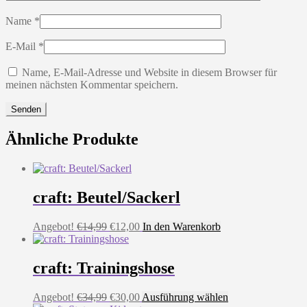
Name
*
E-Mail
*
Name, E-Mail-Adresse und Website in diesem Browser für
meinen nächsten Kommentar speichern.
Ähnliche Produkte
craft: Beutel/Sackerl
Ursprünglicher
Aktueller
Angebot!
€
14,99
€
12,00
In den Warenkorb
Preis
Preis
war:
ist:
€14,99
€12,00.
craft: Trainingshose
Ursprünglicher
Aktueller
Dieses
Angebot!
€
34,99
€
30,00
Ausführung wählen