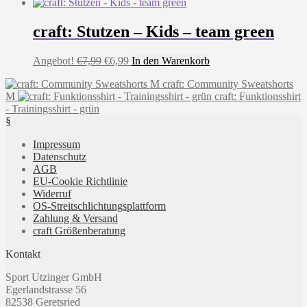
Preis
Preis
Produkt
war:
ist:
weist
€34,99
€30,00.
mehrere
craft: Stutzen – Kids – team green
Varianten
auf.
Ursprünglicher
Aktueller
Angebot!
€
7,99
€
6,99
In den Warenkorb
Die
Preis
Preis
Optionen
craft: Community Sweatshorts
war:
ist:
können
M
craft: Funktionsshirt
€7,99
€6,99.
auf
- Trainingsshirt - grün
der
§
Produktseite
gewählt
Impressum
werden
Datenschutz
AGB
EU-Cookie Richtlinie
Widerruf
OS-Streitschlichtungsplattform
Zahlung & Versand
craft Größenberatung
Kontakt
Sport Utzinger GmbH
Egerlandstrasse 56
82538 Geretsried