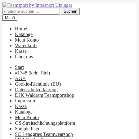
Zur
Zum
Navigation
Inhalt
Suchen
Suchen
springen
springen
nach:
Menü
Home
Kataloge
Mein Konto
Warenkorb
Kasse
Über uns
Start
#1748 (kein Titel)
AGB
Cookie-Richtlinie (EU)
Datenschutzerklärung
DJK Waldram Teamsportshop
Impressum
Kasse
Kataloge
Mein Konto
OS-Streitschlichtungsplattform
Sample Page
SC Lenggries Teamwearshop