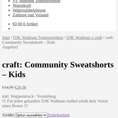
SV Münsing Teamsportshop
Warenkorb
Widerrufsbelehrung
Zahlung und Versand
€
0,00
0 Artikel
Start
/
DJK Waldram Teamsportshop
/
DJK Waldram x craft
/
craft:
Community Sweatshorts – Kids
Angebot!
craft: Community Sweatshorts
– Kids
Ursprünglicher
Aktueller
€
34,99
€
28,00
Preis
Preis
inkl. Wappendruck / Veredelung
war:
ist:
!!! Für jeden gekauften DJK Waldram Artikel erhält dein Verein
€34,99
€28,00.
einen Bonus !!!
Größe
Zurücksetzen