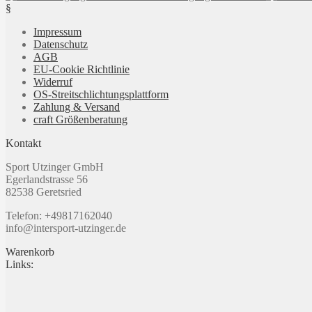
§
€48,99
€34,99.
mehrere
auf
Varianten
der
Impressum
auf.
Produktseite
Datenschutz
Die
gewählt
AGB
Optionen
werden
EU-Cookie Richtlinie
können
Widerruf
auf
OS-Streitschlichtungsplattform
der
Zahlung & Versand
Produktseite
craft Größenberatung
gewählt
werden
Kontakt
Sport Utzinger GmbH
Egerlandstrasse 56
82538 Geretsried
Telefon: +49817162040
info@intersport-utzinger.de
Warenkorb
Links: