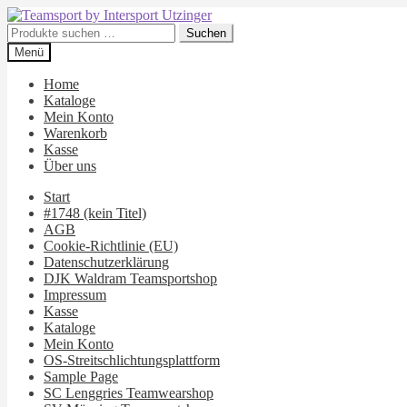
Zur
Zum
Navigation
Inhalt
Suchen
Suchen
springen
springen
nach:
Menü
Home
Kataloge
Mein Konto
Warenkorb
Kasse
Über uns
Start
#1748 (kein Titel)
AGB
Cookie-Richtlinie (EU)
Datenschutzerklärung
DJK Waldram Teamsportshop
Impressum
Kasse
Kataloge
Mein Konto
OS-Streitschlichtungsplattform
Sample Page
SC Lenggries Teamwearshop