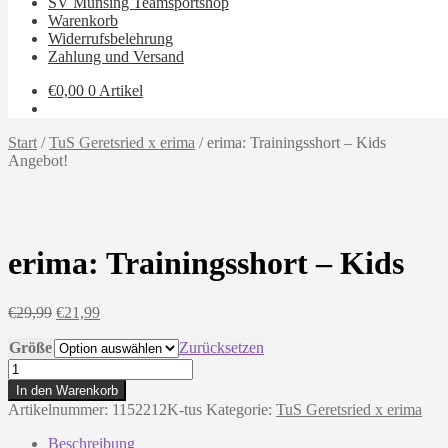
SV Münsing Teamsportshop
Warenkorb
Widerrufsbelehrung
Zahlung und Versand
€
0,00
0 Artikel
Start
/
TuS Geretsried x erima
/
erima: Trainingsshort – Kids
Angebot!
erima: Trainingsshort – Kids
Ursprünglicher
Aktueller
€
29,99
€
21,99
Preis
Preis
Größe
war:
ist:
Zurücksetzen
€29,99
€21,99.
erima:
Trainingsshort
In den Warenkorb
-
Artikelnummer:
1152212K-tus
Kategorie:
TuS Geretsried x erima
Kids
Menge
Beschreibung