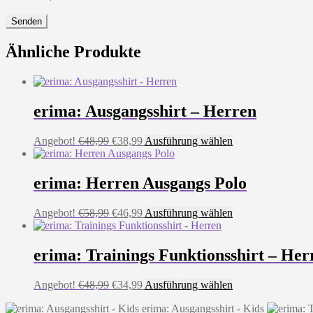
Ähnliche Produkte
erima: Ausgangsshirt – Herren
Ursprünglicher
Aktueller
Dieses
Angebot!
€
48,99
€
38,99
Ausführung wählen
Preis
Preis
Produkt
war:
ist:
weist
€48,99
€38,99.
mehrere
erima: Herren Ausgangs Polo
Varianten
auf.
Ursprünglicher
Aktueller
Dieses
Angebot!
€
58,99
€
46,99
Ausführung wählen
Die
Preis
Preis
Produkt
Optionen
war:
ist:
weist
können
€58,99
€46,99.
mehrere
erima: Trainings Funktionsshirt – Her
auf
Varianten
der
auf.
Produktseite
Ursprünglicher
Aktueller
Dieses
Angebot!
€
48,99
€
34,99
Ausführung wählen
Die
gewählt
Preis
Preis
Produkt
Optionen
werden
erima: Ausgangsshirt - Kids
war:
ist:
weist
können