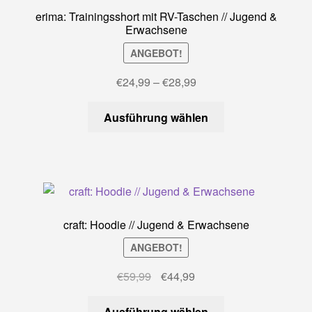
erima: Trainingsshort mit RV-Taschen // Jugend &
Erwachsene
ANGEBOT!
Preisspanne:
€
24,99
–
€
28,99
€24,99
Dieses
bis
Ausführung wählen
Produkt
€28,99
weist
mehrere
Varianten
auf.
Die
craft: Hoodie // Jugend & Erwachsene
Optionen
ANGEBOT!
können
auf
Ursprünglicher
Aktueller
€
59,99
€
44,99
der
Preis
Preis
Produktseite
Dieses
war:
ist:
Ausführung wählen