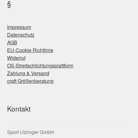
§
können
auf
der
Impressum
Produktseite
Datenschutz
gewählt
AGB
werden
EU-Cookie Richtlinie
Widerruf
OS-Streitschlichtungsplattform
Zahlung & Versand
craft Größenberatung
Kontakt
Sport Utzinger GmbH