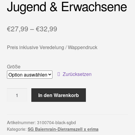
Jugend & Erwachsene
Kasse
Kataloge
Preisspanne:
€
27,99
–
€
32,99
€27,99
Mein Konto
Preis inklusive Veredelung / Wappendruck
bis
OS-Streitschlichtungsplattform
€32,99
Größe
Sample Page
Zurücksetzen
SC Lenggries Teamwearshop
erima:
In den Warenkorb
Trainingshose
SV Münsing Teamsportshop
//
Jugend
Warenkorb
&
Artikelnummer:
3100704-black-sgbd
Kategorie:
SG Baiernrain-Dietramszell x erima
Erwachsene