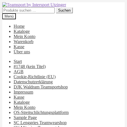
Zur
Zum
Navigation
Inhalt
Suchen
Suchen
springen
springen
nach:
Menü
Home
Kataloge
Mein Konto
Warenkorb
Kasse
Über uns
Start
#1748 (kein Titel)
AGB
Cookie-Richtlinie (EU)
Datenschutzerklärung
DJK Waldram Teamsportshop
Impressum
Kasse
Kataloge
Mein Konto
OS-Streitschlichtungsplattform
Sample Page
SC Lenggries Teamwearshop