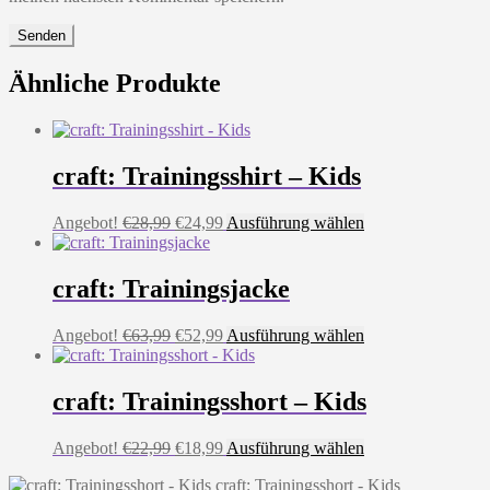
Ähnliche Produkte
craft: Trainingsshirt – Kids
Ursprünglicher
Aktueller
Dieses
Angebot!
€
28,99
€
24,99
Ausführung wählen
Preis
Preis
Produkt
war:
ist:
weist
€28,99
€24,99.
mehrere
craft: Trainingsjacke
Varianten
auf.
Ursprünglicher
Aktueller
Dieses
Angebot!
€
63,99
€
52,99
Ausführung wählen
Die
Preis
Preis
Produkt
Optionen
war:
ist:
weist
können
€63,99
€52,99.
mehrere
craft: Trainingsshort – Kids
auf
Varianten
der
auf.
Produktseite
Ursprünglicher
Aktueller
Dieses
Angebot!
€
22,99
€
18,99
Ausführung wählen
Die
gewählt
Preis
Preis
Produkt
Optionen
werden
craft: Trainingsshort - Kids
war:
ist:
weist