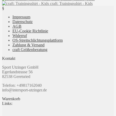
können
craft: Trainingsshirt - Kids
€22,99
€18,99.
mehrere
auf
§
Varianten
der
auf.
Produktseite
Impressum
Die
gewählt
Datenschutz
Optionen
werden
AGB
können
EU-Cookie Richtlinie
auf
Widerruf
der
OS-Streitschlichtungsplattform
Produktseite
Zahlung & Versand
gewählt
craft Größenberatung
werden
Kontakt
Sport Utzinger GmbH
Egerlandstrasse 56
82538 Geretsried
Telefon: +49817162040
info@intersport-utzinger.de
Warenkorb
Links: