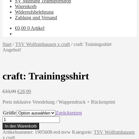
SV Münsing Teamsportshop
Warenkorb
Widerrufsbelehrung
Zahlung und Versand
€
0,00
0 Artikel
Start
/
TSV Wolfratshausen x craft
/
craft: Trainingsshirt
Angebot!
craft: Trainingsshirt
Ursprünglicher
Aktueller
€
33,99
€
28,99
Preis
Preis
Preis inklusive Veredelung / Wappendruck + Rückenprint
war:
ist:
€33,99
€28,99.
Größe
Zurücksetzen
craft:
Trainingsshirt
In den Warenkorb
Menge
Artikelnummer:
1905608-red-tsvw
Kategorie:
TSV Wolfratshausen
x craft