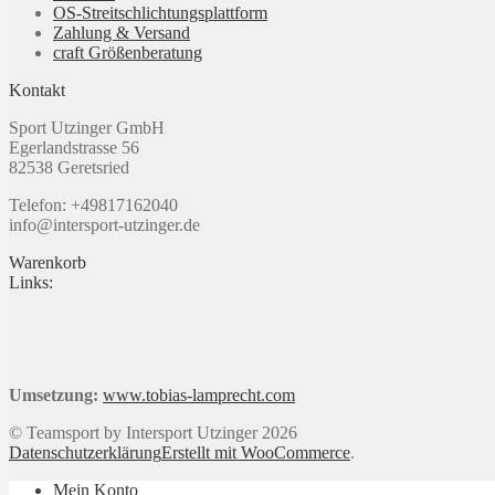
OS-Streitschlichtungsplattform
der
Zahlung & Versand
Produktseite
craft Größenberatung
gewählt
werden
Kontakt
Sport Utzinger GmbH
Egerlandstrasse 56
82538 Geretsried
Telefon: +49817162040
info@intersport-utzinger.de
Warenkorb
Links:
Umsetzung:
www.tobias-lamprecht.com
© Teamsport by Intersport Utzinger 2026
Datenschutzerklärung
Erstellt mit WooCommerce
.
Mein Konto