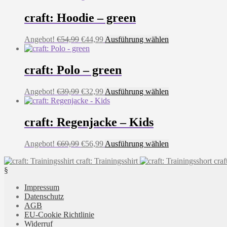
craft: Hoodie – green
Ursprünglicher
Aktueller
Dieses
Angebot!
€
54,99
€
44,99
Ausführung wählen
Preis
Preis
Produkt
war:
ist:
weist
€54,99
€44,99.
mehrere
craft: Polo – green
Varianten
auf.
Ursprünglicher
Aktueller
Dieses
Angebot!
€
39,99
€
32,99
Ausführung wählen
Die
Preis
Preis
Produkt
Optionen
war:
ist:
weist
können
€39,99
€32,99.
mehrere
craft: Regenjacke – Kids
auf
Varianten
der
auf.
Produktseite
Ursprünglicher
Aktueller
Dieses
Angebot!
€
69,99
€
56,99
Ausführung wählen
Die
gewählt
Preis
Preis
Produkt
Optionen
werden
craft: Trainingsshirt
craf
war:
ist:
weist
können
§
€69,99
€56,99.
mehrere
auf
Varianten
der
Impressum
auf.
Produktseite
Datenschutz
Die
gewählt
AGB
Optionen
werden
EU-Cookie Richtlinie
können
Widerruf
auf