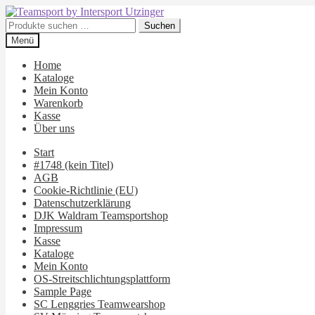
Zur
Zum
Navigation
Inhalt
Suchen
Suchen
springen
springen
nach:
Menü
Home
Kataloge
Mein Konto
Warenkorb
Kasse
Über uns
Start
#1748 (kein Titel)
AGB
Cookie-Richtlinie (EU)
Datenschutzerklärung
DJK Waldram Teamsportshop
Impressum
Kasse
Kataloge
Mein Konto
OS-Streitschlichtungsplattform
Sample Page
SC Lenggries Teamwearshop