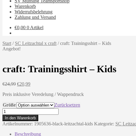
SV Münsing Teamsportshop
Warenkorb
Widerrufsbelehrung
Zahlung und Versand
€
0,00
0 Artikel
Start
/
SC Leitzachtal x craft
/
craft: Trainingsshirt – Kids
Angebot!
craft: Trainingsshirt – Kids
Ursprünglicher
Aktueller
€
24,99
€
20,99
Preis
Preis
Preis inklusive Veredelung / Wappendruck
war:
ist:
€24,99
€20,99.
Größe
Zurücksetzen
craft:
Trainingsshirt
In den Warenkorb
-
Artikelnummer:
1905636-black-leitzachtal-kids
Kategorie:
SC Leitzac
Kids
Menge
Beschreibung