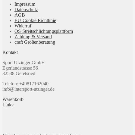
Produktseite
Impressum
Die
gewählt
Datenschutz
Optionen
werden
AGB
können
EU-Cookie Richtlinie
auf
Widerruf
der
OS-Streitschlichtungsplattform
Produktseite
Zahlung & Versand
gewählt
craft Größenberatung
werden
Kontakt
Sport Utzinger GmbH
Egerlandstrasse 56
82538 Geretsried
Telefon: +49817162040
info@intersport-utzinger.de
Warenkorb
Links: