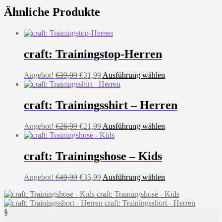
Ähnliche Produkte
craft: Trainingstop-Herren
Ursprünglicher
Aktueller
Dieses
Angebot!
€
39,99
€
31,99
Ausführung wählen
Preis
Preis
Produkt
war:
ist:
weist
€39,99
€31,99.
mehrere
craft: Trainingsshirt – Herren
Varianten
auf.
Ursprünglicher
Aktueller
Dieses
Angebot!
€
26,99
€
21,99
Ausführung wählen
Die
Preis
Preis
Produkt
Optionen
war:
ist:
weist
können
€26,99
€21,99.
mehrere
craft: Trainingshose – Kids
auf
Varianten
der
auf.
Produktseite
Ursprünglicher
Aktueller
Dieses
Angebot!
€
49,99
€
35,99
Ausführung wählen
Die
gewählt
Preis
Preis
Produkt
Optionen
werden
craft: Trainingshose - Kids
war:
ist:
weist
können
craft: Trainingsshort - Herren
€49,99
€35,99.
mehrere
auf
§
Varianten
der
auf.