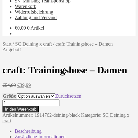
SV Münsing Teamsportshop
Warenkorb
Widerrufsbelehrung
Zahlung und Versand
€
0,00
0 Artikel
Start
/
SC Deining x craft
/
craft: Trainingshose – Damen
Angebot!
craft: Trainingshose – Damen
Ursprünglicher
Aktueller
€
54,99
€
39,99
Preis
Preis
Größe
war:
ist:
Zurücksetzen
€54,99
€39,99.
craft:
Trainingshose
In den Warenkorb
-
Artikelnummer:
1914762-deining-black
Kategorie:
SC Deining x
Damen
craft
Menge
Beschreibung
Zusätzliche Informationen