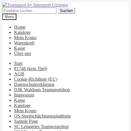
Zur
Zum
Navigation
Inhalt
Suchen
Suchen
springen
springen
nach:
Menü
Home
Kataloge
Mein Konto
Warenkorb
Kasse
Über uns
Start
#1748 (kein Titel)
AGB
Cookie-Richtlinie (EU)
Datenschutzerklärung
DJK Waldram Teamsportshop
Impressum
Kasse
Kataloge
Mein Konto
OS-Streitschlichtungsplattform
Sample Page
SC Lenggries Teamwearshop