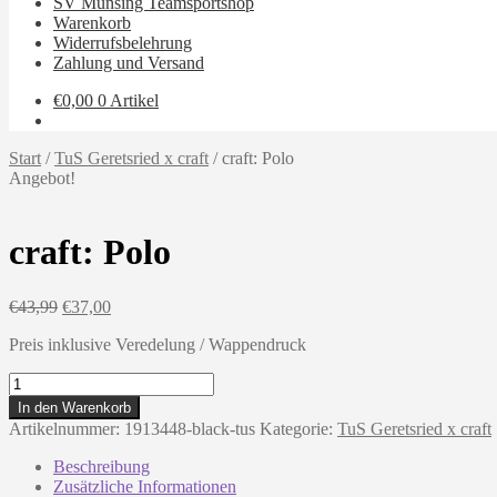
SV Münsing Teamsportshop
Warenkorb
Widerrufsbelehrung
Zahlung und Versand
€
0,00
0 Artikel
Start
/
TuS Geretsried x craft
/
craft: Polo
Angebot!
craft: Polo
Ursprünglicher
Aktueller
€
43,99
€
37,00
Preis
Preis
Preis inklusive Veredelung / Wappendruck
war:
ist:
€43,99
€37,00.
craft:
Polo
In den Warenkorb
Menge
Artikelnummer:
1913448-black-tus
Kategorie:
TuS Geretsried x craft
Beschreibung
Zusätzliche Informationen