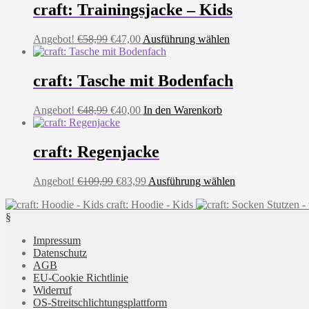
craft: Trainingsjacke – Kids
Ursprünglicher
Aktueller
Dieses
Angebot!
€
58,99
€
47,00
Ausführung wählen
Preis
Preis
Produkt
war:
ist:
weist
€58,99
€47,00.
mehrere
craft: Tasche mit Bodenfach
Varianten
auf.
Ursprünglicher
Aktueller
Angebot!
€
48,99
€
40,00
In den Warenkorb
Die
Preis
Preis
Optionen
war:
ist:
können
€48,99
€40,00.
craft: Regenjacke
auf
der
Produktseite
Ursprünglicher
Aktueller
Dieses
Angebot!
€
109,99
€
83,99
Ausführung wählen
gewählt
Preis
Preis
Produkt
werden
craft: Hoodie - Kids
war:
ist:
weist
§
€109,99
€83,99.
mehrere
Varianten
Impressum
auf.
Datenschutz
Die
AGB
Optionen
EU-Cookie Richtlinie
können
Widerruf
auf
OS-Streitschlichtungsplattform
der