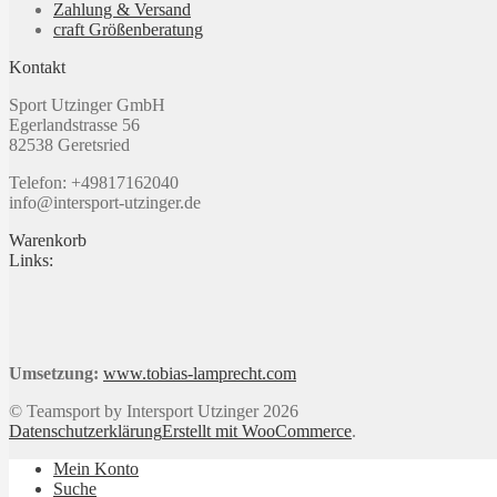
Zahlung & Versand
Produktseite
craft Größenberatung
gewählt
werden
Kontakt
Sport Utzinger GmbH
Egerlandstrasse 56
82538 Geretsried
Telefon: +49817162040
info@intersport-utzinger.de
Warenkorb
Links:
Umsetzung:
www.tobias-lamprecht.com
© Teamsport by Intersport Utzinger 2026
Datenschutzerklärung
Erstellt mit WooCommerce
.
Mein Konto
Suche