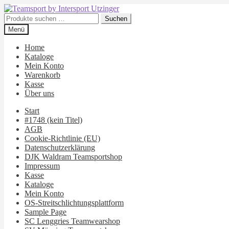
Zur
Zum
Navigation
Inhalt
Suchen
Suchen
springen
springen
nach:
Menü
Home
Kataloge
Mein Konto
Warenkorb
Kasse
Über uns
Start
#1748 (kein Titel)
AGB
Cookie-Richtlinie (EU)
Datenschutzerklärung
DJK Waldram Teamsportshop
Impressum
Kasse
Kataloge
Mein Konto
OS-Streitschlichtungsplattform
Sample Page
SC Lenggries Teamwearshop