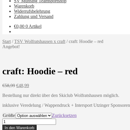
SV Münsing Teamsportshop
Warenkorb
Widerrufsbelehrung
Zahlung und Versand
€
0,00
0 Artikel
Start
/
TSV Wolfratshausen x craft
/
craft: Hoodie – red
Angebot!
craft: Hoodie – red
Ursprünglicher
Aktueller
€
58,99
€
48,99
Preis
Preis
Bestellung nur direkt über den Skiclub Wolfratshausen möglich.
war:
ist:
€58,99
€48,99.
inklusive Veredelung / Wappendruck + Intersport Utzinger Sponsore
Größe
Zurücksetzen
craft:
Hoodie
In den Warenkorb