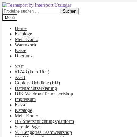
Zur
Zum
Navigation
Inhalt
Suchen
Suchen
springen
springen
nach:
Menü
Home
Kataloge
Mein Konto
Warenkorb
Kasse
Über uns
Start
#1748 (kein Titel)
AGB
Cookie-Richtlinie (EU)
Datenschutzerklärung
DJK Waldram Teamsportshop
Impressum
Kasse
Kataloge
Mein Konto
OS-Streitschlichtungsplattform
Sample Page
SC Lenggries Teamwearshop