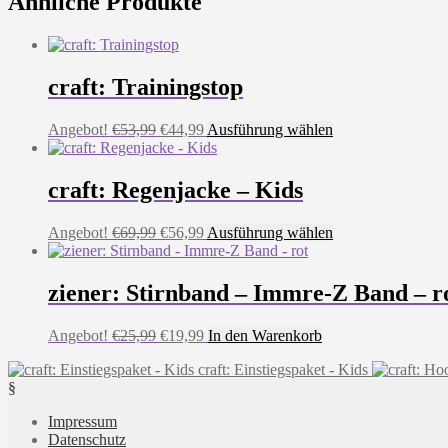
Ähnliche Produkte
craft: Trainingstop
Ursprünglicher
Aktueller
Dieses
Angebot!
€
53,99
€
44,99
Ausführung wählen
Preis
Preis
Produkt
war:
ist:
weist
€53,99
€44,99.
mehrere
craft: Regenjacke – Kids
Varianten
auf.
Ursprünglicher
Aktueller
Dieses
Angebot!
€
69,99
€
56,99
Ausführung wählen
Die
Preis
Preis
Produkt
Optionen
war:
ist:
weist
können
€69,99
€56,99.
mehrere
ziener: Stirnband – Immre-Z Band – r
auf
Varianten
der
auf.
Produktseite
Ursprünglicher
Aktueller
Angebot!
€
25,99
€
19,99
In den Warenkorb
Die
gewählt
Preis
Preis
Optionen
werden
craft: Einstiegspaket - Kids
war:
ist:
können
§
€25,99
€19,99.
auf
der
Impressum
Produktseite
Datenschutz
gewählt