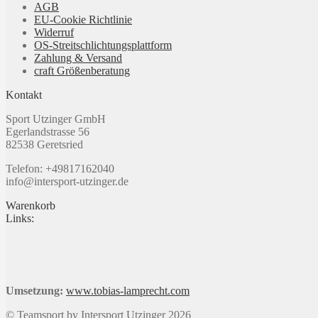
AGB
werden
EU-Cookie Richtlinie
Widerruf
OS-Streitschlichtungsplattform
Zahlung & Versand
craft Größenberatung
Kontakt
Sport Utzinger GmbH
Egerlandstrasse 56
82538 Geretsried
Telefon: +49817162040
info@intersport-utzinger.de
Warenkorb
Links:
Umsetzung:
www.tobias-lamprecht.com
© Teamsport by Intersport Utzinger 2026