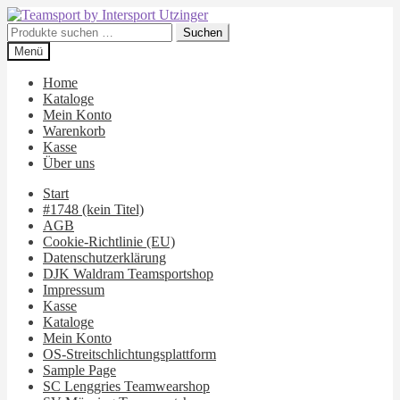
Zur
Zum
Navigation
Inhalt
Suchen
Suchen
springen
springen
nach:
Menü
Home
Kataloge
Mein Konto
Warenkorb
Kasse
Über uns
Start
#1748 (kein Titel)
AGB
Cookie-Richtlinie (EU)
Datenschutzerklärung
DJK Waldram Teamsportshop
Impressum
Kasse
Kataloge
Mein Konto
OS-Streitschlichtungsplattform
Sample Page
SC Lenggries Teamwearshop