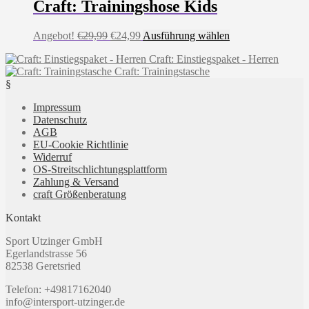
€39,99
€28,99.
mehrere
Craft: Trainingshose Kids
Varianten
auf.
Ursprünglicher
Aktueller
Dieses
Angebot!
€
29,99
€
24,99
Ausführung wählen
Die
Preis
Preis
Produkt
Optionen
Craft: Einstiegspaket - Herren
war:
ist:
weist
können
Craft: Trainingstasche
€29,99
€24,99.
mehrere
auf
§
Varianten
der
auf.
Produktseite
Impressum
Die
gewählt
Datenschutz
Optionen
werden
AGB
können
EU-Cookie Richtlinie
auf
Widerruf
der
OS-Streitschlichtungsplattform
Produktseite
Zahlung & Versand
gewählt
craft Größenberatung
werden
Kontakt
Sport Utzinger GmbH
Egerlandstrasse 56
82538 Geretsried
Telefon: +49817162040
info@intersport-utzinger.de