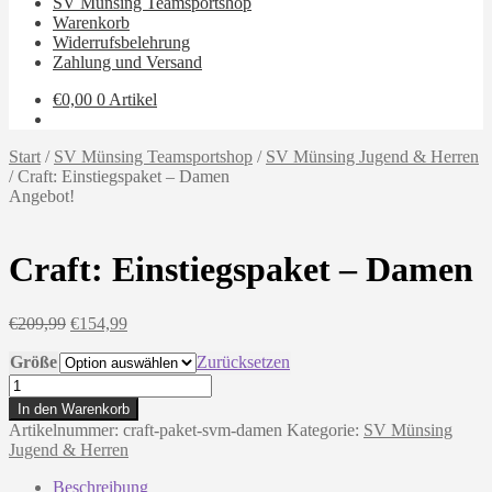
SV Münsing Teamsportshop
Warenkorb
Widerrufsbelehrung
Zahlung und Versand
€
0,00
0 Artikel
Start
/
SV Münsing Teamsportshop
/
SV Münsing Jugend & Herren
/
Craft: Einstiegspaket – Damen
Angebot!
Craft: Einstiegspaket – Damen
Ursprünglicher
Aktueller
€
209,99
€
154,99
Preis
Preis
Größe
war:
ist:
Zurücksetzen
€209,99
€154,99.
Craft:
Einstiegspaket
In den Warenkorb
-
Artikelnummer:
craft-paket-svm-damen
Kategorie:
SV Münsing
Damen
Jugend & Herren
Menge
Beschreibung