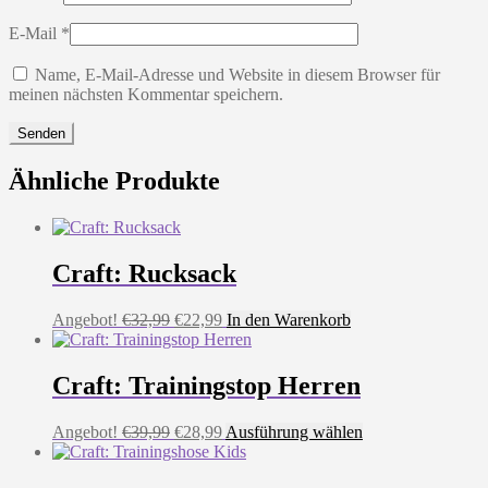
E-Mail
*
Name, E-Mail-Adresse und Website in diesem Browser für
meinen nächsten Kommentar speichern.
Ähnliche Produkte
Craft: Rucksack
Ursprünglicher
Aktueller
Angebot!
€
32,99
€
22,99
In den Warenkorb
Preis
Preis
war:
ist:
€32,99
€22,99.
Craft: Trainingstop Herren
Ursprünglicher
Aktueller
Dieses
Angebot!
€
39,99
€
28,99
Ausführung wählen
Preis
Preis
Produkt
war:
ist:
weist