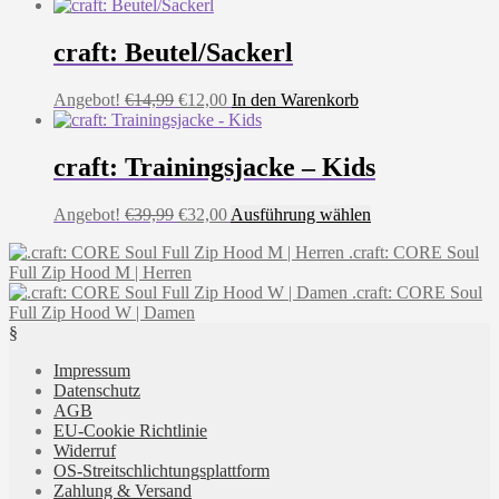
Preis
Preis
Produkt
war:
ist:
weist
€39,99
€32,00.
mehrere
craft: Beutel/Sackerl
Varianten
auf.
Ursprünglicher
Aktueller
Angebot!
€
14,99
€
12,00
In den Warenkorb
Die
Preis
Preis
Optionen
war:
ist:
können
€14,99
€12,00.
craft: Trainingsjacke – Kids
auf
der
Produktseite
Ursprünglicher
Aktueller
Dieses
Angebot!
€
39,99
€
32,00
Ausführung wählen
gewählt
Preis
Preis
Produkt
werden
.craft: CORE Soul
war:
ist:
weist
Full Zip Hood M | Herren
€39,99
€32,00.
mehrere
.craft: CORE Soul
Varianten
Full Zip Hood W | Damen
auf.
§
Die
Optionen
Impressum
können
Datenschutz
auf
AGB
der
EU-Cookie Richtlinie
Produktseite
Widerruf
gewählt
OS-Streitschlichtungsplattform
werden
Zahlung & Versand