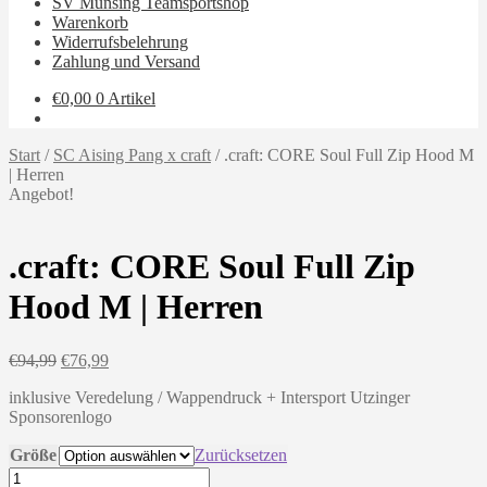
SV Münsing Teamsportshop
Warenkorb
Widerrufsbelehrung
Zahlung und Versand
€
0,00
0 Artikel
Start
/
SC Aising Pang x craft
/
.craft: CORE Soul Full Zip Hood M
| Herren
Angebot!
.craft: CORE Soul Full Zip
Hood M | Herren
Ursprünglicher
Aktueller
€
94,99
€
76,99
Preis
Preis
inklusive Veredelung / Wappendruck + Intersport Utzinger
war:
ist:
Sponsorenlogo
€94,99
€76,99.
Größe
Zurücksetzen
.craft: