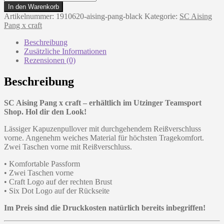
CORE
In den Warenkorb
Soul
Artikelnummer:
1910620-aising-pang-black
Kategorie:
SC Aising
Full
Pang x craft
Zip
Hood
Beschreibung
M
Zusätzliche Informationen
|
Rezensionen (0)
Herren
Menge
Beschreibung
SC Aising Pang x craft – erhältlich im Utzinger Teamsport
Shop. Hol dir den Look!
Lässiger Kapuzenpullover mit durchgehendem Reißverschluss
vorne. Angenehm weiches Material für höchsten Tragekomfort.
Zwei Taschen vorne mit Reißverschluss.
• Komfortable Passform
• Zwei Taschen vorne
• Craft Logo auf der rechten Brust
• Six Dot Logo auf der Rückseite
Im Preis sind die Druckkosten natürlich bereits inbegriffen!