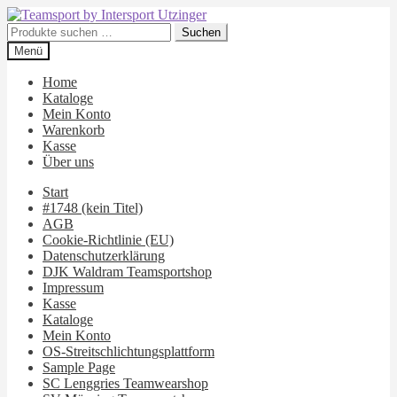
Zur
Zum
Navigation
Inhalt
Suchen
Suchen
springen
springen
nach:
Menü
Home
Kataloge
Mein Konto
Warenkorb
Kasse
Über uns
Start
#1748 (kein Titel)
AGB
Cookie-Richtlinie (EU)
Datenschutzerklärung
DJK Waldram Teamsportshop
Impressum
Kasse
Kataloge
Mein Konto
OS-Streitschlichtungsplattform
Sample Page
SC Lenggries Teamwearshop